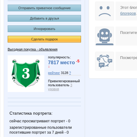
Enny-de-SerKo
Freew
Этот блог
Отправить приватное сообщение
блогеров
.
Добавить в друзья
Игнорировать
Koshkakrol
Lencho
Посетит
Сделать подарок
Выгодная покупка - объявления
MisSuri
Mora
популярность:
Посмотре
-5
7817 место
↓
рейтинг
3128
?
Привилегированный
Skyiris
Vick
пользователь
3
уровня
julia-dem
kattya
Статистика портрета:
сейчас просматривают портрет - 0
зарегистрированные пользователи
посетившие портрет за 7 дней - 0