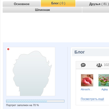
Блог
( 0 )
Основное
Друзья
( 81 )
Шпионаж
Блог
102
Abrashicek
Aglay
Посмотреть ещё
Портрет заполнен на 70 %